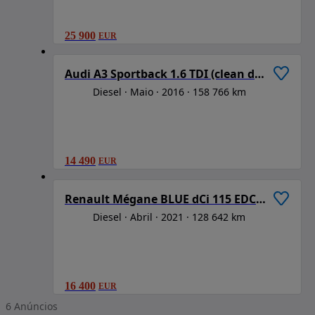
25 900
EUR
1
/
6
Audi A3 Sportback 1.6 TDI (clean diesel) Ambition
Diesel
Maio
2016
158 766 km
14 490
EUR
1
/
6
Renault Mégane BLUE dCi 115 EDC BUSINESS EDITION
Diesel
Abril
2021
128 642 km
16 400
EUR
6
Anúncios