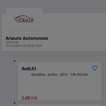
Ariauto Automoveis
Gilmonde
No Standvirtual desde 2024
1
/
6
Audi A1
Gasolina
Junho
2013
156 433 km
9 400
EUR
1
/
6